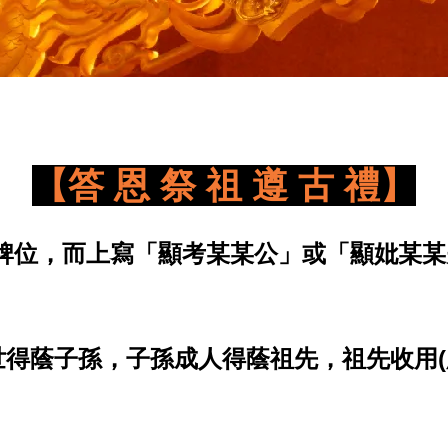
【答 恩 祭 祖 遵 古 禮】
牌位，而上寫「顯考某某公」或「顯妣某某
世得蔭
子孫，子孫
成人得蔭祖先，祖先收用(
。