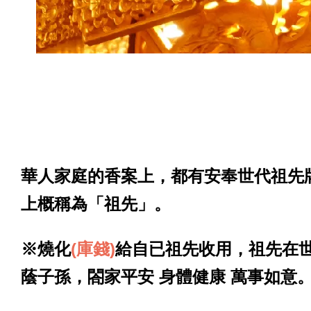
華人家庭的香案上，都有安奉世代祖先
上概稱為「祖先」。
※燒化
(庫錢)
給自已
祖先收用，祖先在
蔭子孫，閤家平安 身體健康 萬事如意