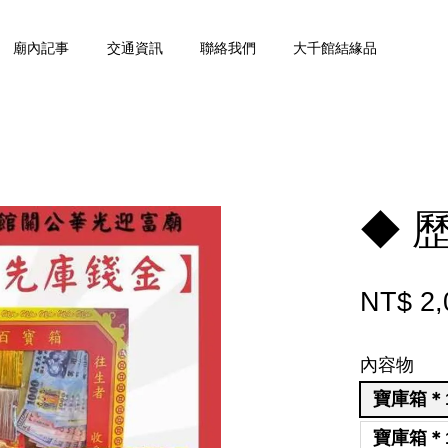
廟內記事
交通資訊
聯絡我們
大千館結緣品
您的購物車目前還是空的。
◆ 
繼續購物
NT$ 2,
內容物
寶庫箱＊
寶庫箱＊