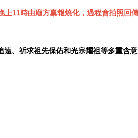
上11時由
廟方稟報燒化，過程會拍照回傳
追遠、祈求祖先保佑和光宗耀祖等多重含意