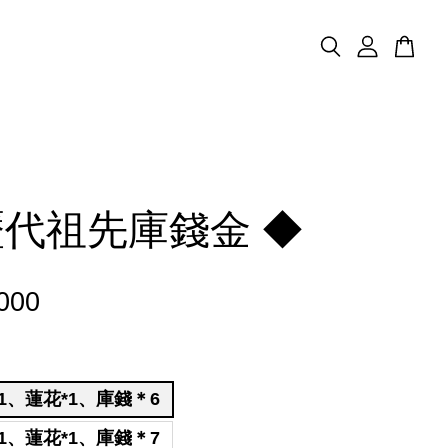
歷代祖先庫錢金 ◆
000
1、蓮花*1、庫錢＊6
1、蓮花*1、庫錢＊7