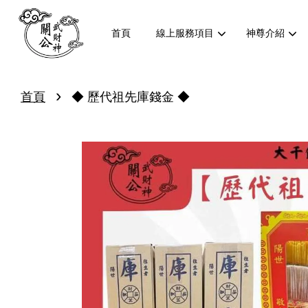
首頁
線上服務項目
神尊介紹
›
首頁
◆ 歷代祖先庫錢金 ◆