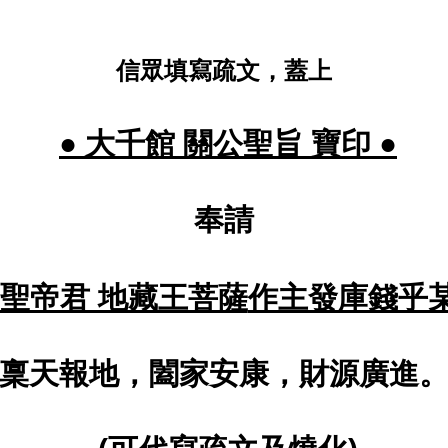
信眾填寫疏文，蓋上
聖旨 寶印
● 大千館 關公
●
奉請
作主發庫錢乎
關聖帝君 地藏王菩薩
稟天報地，闔家安康，財源廣進