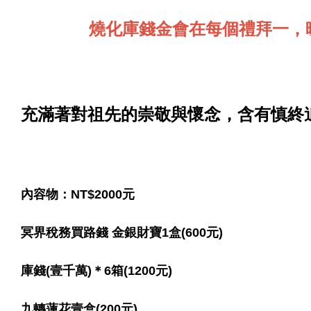
燒化庫錢金會在每個禮拜一，晚
充滿著對祖先的崇敬與懷念，含有慎終
內容物：NT$2000元
冥界稅務買路錢 金銀財寶1盒(600元)
庫錢(壹千萬)＊6箱(1200元)
九轉蓮花壹盒(200元)