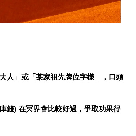
夫人」或「某家祖先牌位字樣」，口頭
庫錢) 在冥界會比較好過，
爭取功果
得