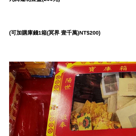
冥界
(可加購庫錢1箱(
壹千萬)NT$200)