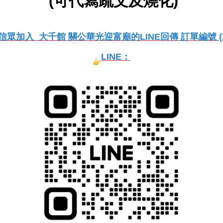
(可代寫疏文及燒化)
信眾加入 大千館 關公華光迎富廟的LINE回傳 訂單編號 (
LINE：