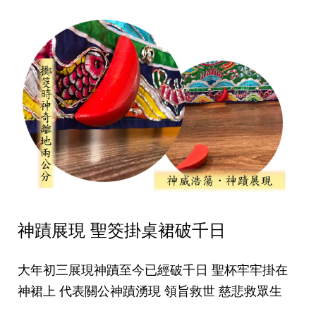
神蹟展現 聖筊掛桌裙破千日
大年初三展現神蹟至今已經破千日 聖杯牢牢掛在
神裙上 代表關公神蹟湧現 領旨救世 慈悲救眾生