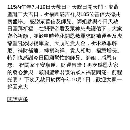
115丙午年7月19日天赦日・天貺日開天門・虎爺
聖誕三大吉日，祈福圓滿吉祥與185位善信大德共
襄盛舉。 感謝眾善信及師兄、師姐參與今日天赦
日團拜祈福，在關聖帝君及眾神慈悲護佑下，大家
齊心祈願，並於申時燒化開恩赦罪求財補運金及虎
爺聖誕添財補庫金、天貺迎貴人金，祈求赦罪解
厄、補財補運、轉禍為祥、貴人相助、福慧增長。
特別也感謝今日回廟幫忙的師兄、師姐，感恩有
您。 祝闔家平安順遂、財運昌隆！再次感恩大家
的發心參與，願關聖帝君護佑眾人福慧圓滿、前程
光明！ 下次天赦日於丙午年10月1日，歡迎大家一
起回來大
閱讀更多