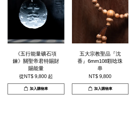
《五行能量礦石項
五大宗教聖品『沈
鍊》關聖帝君特賜財
香』6mm108顆唸珠
賜能量
串
從
NT$ 9,800
起
NT$ 9,800
加入購物車
加入購物車