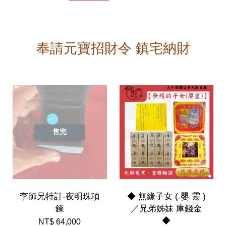
奉請元寶招財令 鎮宅納財
售完
李師兄特訂-夜明珠項
◆ 無緣子女 ( 嬰 靈 )
鍊
／兄弟姊妹 庫錢金
◆
NT$ 64,000