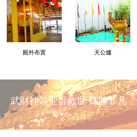
殿外布置
天公爐
武財神領聖旨救世 殊勝非凡