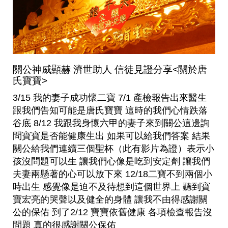
關公神威顯赫 濟世助人 信徒見證分享<關於唐
氏寶寶>
3/15 我的妻子成功懷二寶 7/1 產檢報告出來醫生
跟我們告知可能是唐氏寶寶 這時的我們心情跌落
谷底 8/12 我跟我身懷六甲的妻子來到關公這邊詢
問寶寶是否能健康生出 如果可以給我們答案 結果
關公給我們連續三個聖杯（此有影片為證）表示小
孩沒問題可以生 讓我們心像是吃到安定劑 讓我們
夫妻兩懸著的心可以放下來 12/18二寶不到兩個小
時出生 感覺像是迫不及待想到這個世界上 聽到寶
寶宏亮的哭聲以及健全的身體 讓我不由得感謝關
公的保佑 到了2/12 寶寶依舊健康 各項檢查報告沒
問題 真的很感謝關公保佑