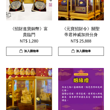
《招財進寶銅幣》富
《元寶招財令》關聖
貴臨門
帝君神威加持分身
NT$ 1,280
NT$ 25,888
加入購物車
加入購物車