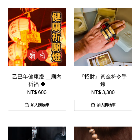
乙巳年健康燈 ╴廟內
『招財』黃金符令手
祈福 ◆
鍊
NT$ 600
NT$ 3,380
加入購物車
加入購物車