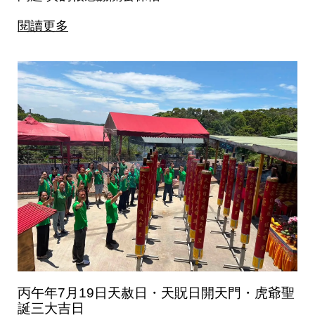
閱讀更多
丙午年7月19日天赦日・天貺日開天門・虎爺聖
誕三大吉日