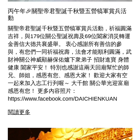
丙午年🎉關聖帝君聖誕千秋暨五營犒軍賞兵活
動
關聖帝君聖誕千秋暨五營犒軍賞兵活動，祈福圓滿
吉祥，與179位關公聖誕祝壽及69位闔家消災轉運
金善信大德共襄盛舉。 衷心感謝所有善信的參
與，有您們一同祈福祝壽，法會才能順利圓滿，武
財神關公神威顯赫保佑爐下衆弟子 招財進寶 身體
健康 闔家平安！ 特別也感謝這兩天回廟幫忙的師
兄、師姐，感恩有您、感恩大家！ 歡迎大家有空
一起來加入志工行列喔～ 大千館 關公華光迎富廟
感恩有您！ 更多內容照片：
https://www.facebook.com/DAICHIENKUAN
閱讀更多