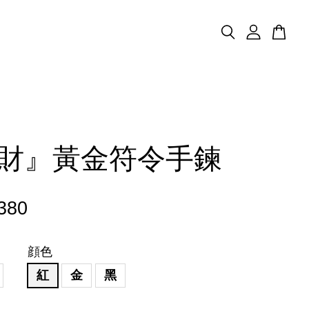
財』黃金符令手鍊
380
顔色
紅
金
黑