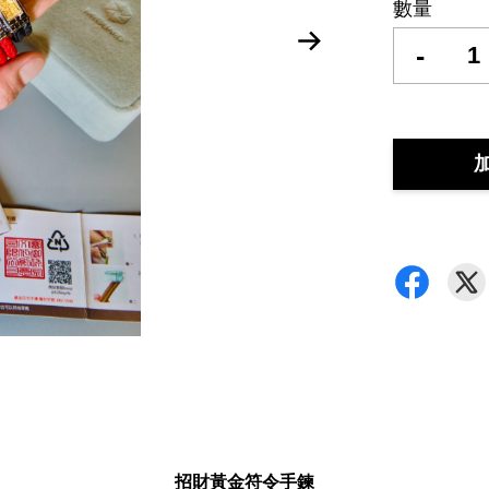
數量
-
招財黃金符令手鍊