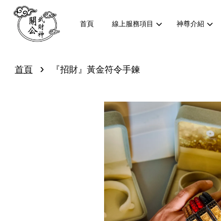
首頁
線上服務項目
神尊介紹
›
首頁
『招財』黃金符令手鍊