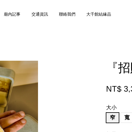
廟內記事
交通資訊
聯絡我們
大千館結緣品
您的購物車目前還是空的。
『招
繼續購物
NT$ 3,
大小
窄
寬