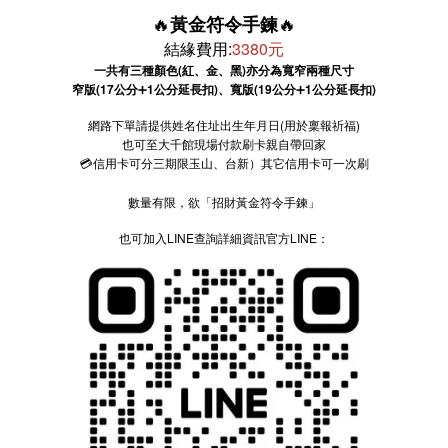
🔥
🔥
黃金符令手鍊
結緣費用:
3380元
一共有三種顏色(紅、金、黑)亦分為寬窄兩種尺寸
窄版(17公分
➕
1公分延長扣)、寬版(19公分
➕
1公分延長扣)
網路下單請提供姓名住址出生年月日(用於稟報祈福)
也可至大千館現場付款刷卡親自帶回家
💳信用卡可分三期限玉山、台新）其它信用卡可一次刷
數量有限，欲「招財黃金符令手鍊」
LINE
LINE
也可加入
查詢詳細資訊官方
：