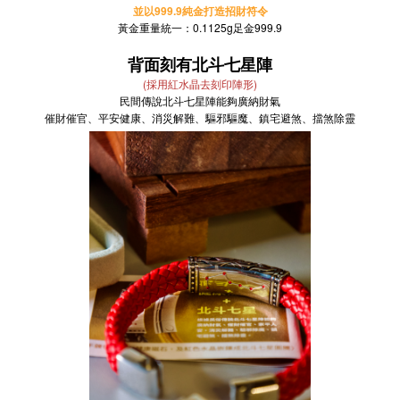
並以999.9純金打造招財符令
黃金重量統一：0.1125g足金999.9
背面刻有北斗七星陣
(採用紅水晶去刻印陣形)
民間傳說北斗七星陣能夠廣納財氣
催財催官、平安健康、消災解難、驅邪驅魔、鎮宅避煞、擋煞除靈