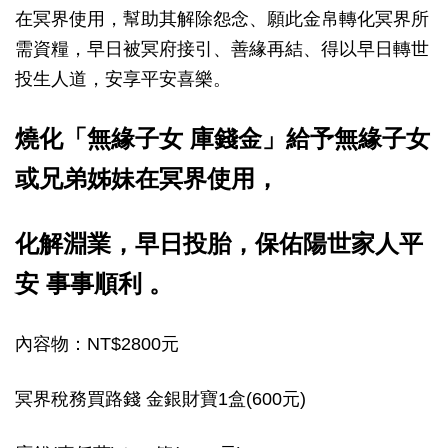
在冥界使用，幫助其解除怨念、願此金帛轉化冥界所
需資糧，早日被冥府接引、善緣再結、得以早日轉世
投生人道，安享平安喜樂。
燒化「無緣子女 庫錢金」給予無緣子女
或兄弟姊妹在冥界使用，
化解淵業，早日投胎，
保佑陽世家人平
安 事事順利 。
內容物：NT$2800元
冥界稅務買路錢 金銀財寶1盒(600元)