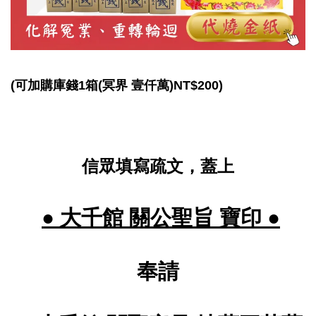
冥界
(可加購庫錢1箱(
壹仟萬)NT$200)
信眾填寫疏文，蓋上
聖旨 寶印
● 大千館 關公
●
奉請