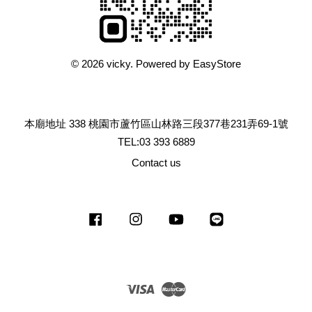
© 2026 vicky. Powered by
EasyStore
本廟地址 338 桃園市蘆竹區山林路三段377巷231弄69-1號
TEL:03 393 6889
Contact us
Facebook
Instagram
YouTube
Line
Visa
Master