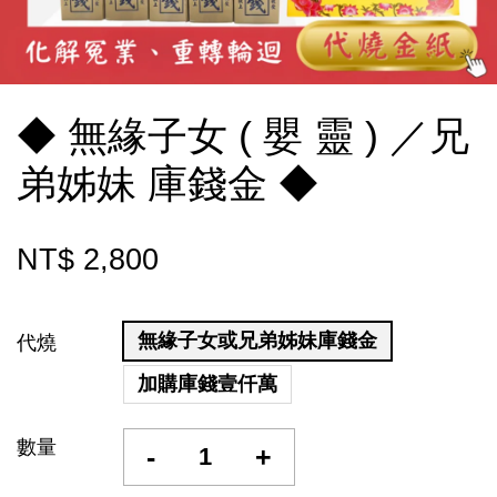
◆ 無緣子女 ( 嬰 靈 ) ／兄
弟姊妹 庫錢金 ◆
NT$ 2,800
無緣子女或兄弟姊妹庫錢金
代燒
加購庫錢壹仟萬
數量
-
+