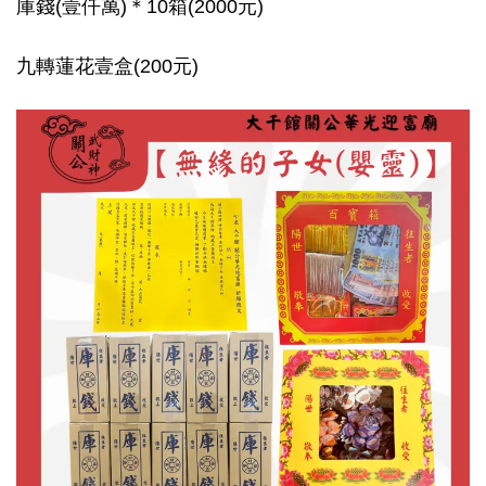
庫錢(壹仟萬)＊10箱(2000元)
九轉蓮花壹盒(200元)