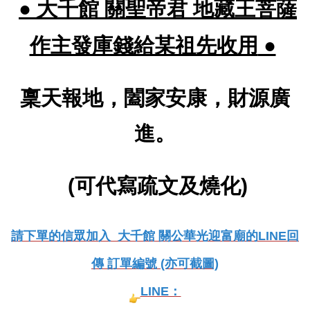
● 大千館 關聖帝君 地藏王菩薩
作主發庫錢給某祖先收用
●
稟天報地，闔家安康，財源廣
進。
(可代寫疏文及燒化)
請下單的信眾加入 大千館 關公華光迎富廟的LINE回
傳 訂單編號 (亦可截圖)
LINE：