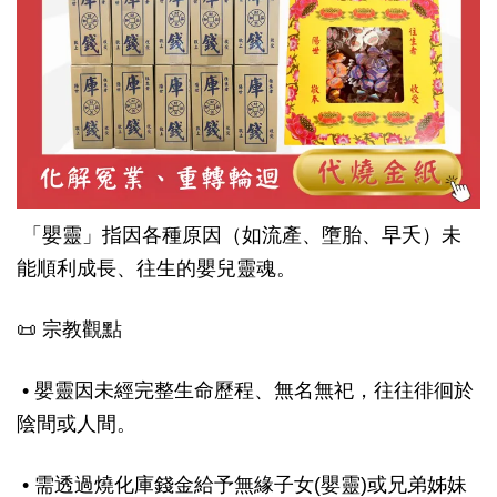
「嬰靈」指因各種原因（如流產、墮胎、早夭）未
能順利成長、往生的嬰兒靈魂。
📜 宗教觀點
• 嬰靈因未經完整生命歷程、無名無祀，往往徘徊於
陰間或人間。
• 需透過燒化庫錢金給予無緣子女(嬰靈)或兄弟姊妹