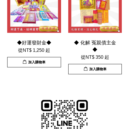
◆好運發財金◆
◆ 化解 冤親債主金
◆
從
NT$ 1,250
起
從
NT$ 350
起
加入購物車
加入購物車