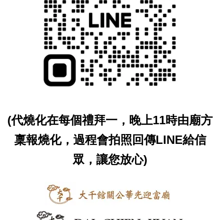
(代燒化在每個禮拜一，晚上11時由廟方
稟報燒化，過程會拍照回傳LINE給信
眾，讓您放心)