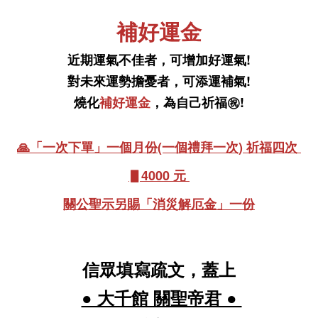
補好運金
近期運氣不佳者，可增加好運氣!
對未來運勢擔憂者，可添運補氣!
燒化
補好運金
，為自己祈福㊗️!
🙏「一次下單」
一個月份(一個禮拜一次) 祈福四次 
▋4000 元 
關公聖示另賜「消災解厄金」
一份
信眾填寫疏文，蓋上
● 大千館 關聖帝君 ●