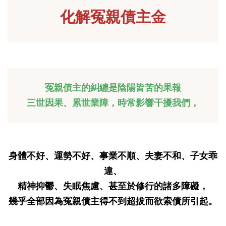
化解冤親債主金
冤親債主的糾纏是陰陽皆苦的果報
三世因果、累世業障，時常影響干擾我們，
身體不好、運勢不好、事業不順、夫妻不和、子女乖
違、
精神抑鬱、失眠焦慮、甚至於修行的諸多障礙，
幾乎全部因為冤親債主得不到超拔而欲索債所引起。