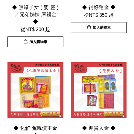
◆ 無緣子女 ( 嬰 靈 )
◆ 補好運金 ◆
／兄弟姊妹 庫錢金
從
NT$ 350
起
◆
加入購物車
從
NT$ 200
起
加入購物車
◆ 化解 冤親債主金
◆ 迎貴人金 ◆