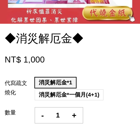
◆消災解厄金◆
NT$ 1,000
消災解厄金*1
代寫疏文
燒化
消災解厄金*一個月(4+1)
數量
-
+