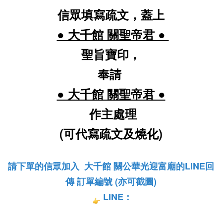
信眾填寫疏文，蓋上
● 大千館 關聖帝君 ●
聖旨寶印，
奉請
● 大千館 關聖帝君 ●
作主處理
(可代寫疏文及燒化)
請下單的信眾加入  大千館 關公華光迎富廟的LINE回
傳 訂單編號 (亦可截圖)
LINE：