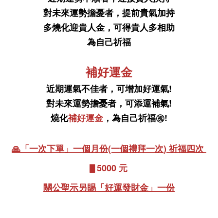
對未來運勢擔憂者，提前貴氣加持
多燒化迎貴人金，可得貴人多相助
為自己祈福
補好運金
近期運氣不佳者，可增加好運氣!
對未來運勢擔憂者，可添運補氣!
燒化
補好運金
，為自己祈福㊗️!
🙏「一次下單」
一個月份(一個禮拜一次) 祈福四次 
▋5000 元 
關公聖示另賜「好運發財金」
一份