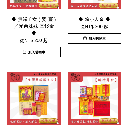
◆ 無緣子女 ( 嬰 靈 )
◆ 除小人金 ◆
／兄弟姊妹 庫錢金
從
NT$ 300
起
◆
加入購物車
從
NT$ 200
起
加入購物車