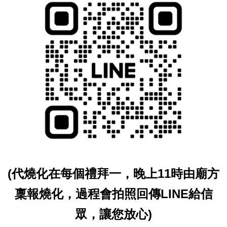
(代燒化在每個禮拜一，晚上11時由廟方
稟報燒化，過程會拍照回傳LINE給信
眾，讓您放心)