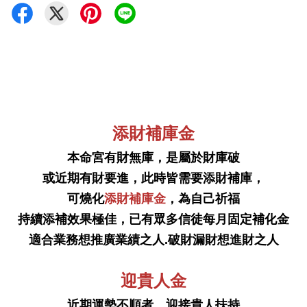
添財補庫金
本命宮有財無庫，是屬於財庫破
或近期有財要進
，
此時皆需要添財補庫，
可燒化
添財補庫金
，為自己祈福
持續添補效果極佳，
已有眾多信徒每月固定補化金
適合業務想推廣業績之人.破財漏財想進財之人
迎貴人金
近期運勢不順者，迎接貴人扶持