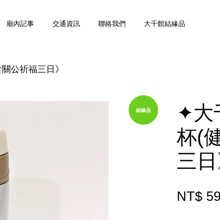
廟內記事
交通資訊
聯絡我們
大千館結緣品
含關公祈福三日》
您的購物車目前還是空的。
✦大
結緣品
繼續購物
杯(
三日
NT$ 5