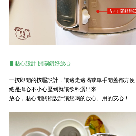
▋貼心設計 開關鎖好放心
一按即開的按壓設計，讓邊走邊喝或單手開蓋都方便
總是擔心不小心壓到就讓飲料灑出來
放心
，貼心開關鎖設計讓您喝的放心
、
用
的
安心
！