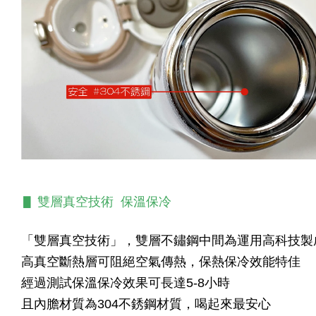
▋ 雙層真空技術 保溫保冷
「雙層真空技術」，
雙層不鏽鋼中間為運用高科技製
高真空斷熱層可阻絕空氣傳熱
，
保熱保冷效能特佳
經過測試保溫保冷效果可長達5-8小時
且內膽材質為304不銹鋼材質
，
喝起來最安心