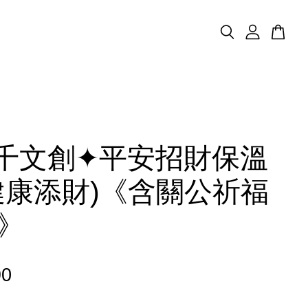
千文創✦平安招財保溫
健康添財)《含關公祈福
》
90