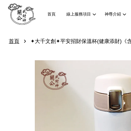
首頁
線上服務項目
神尊介紹
›
首頁
✦大千文創✦平安招財保溫杯(健康添財)《