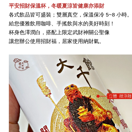
平安招財保溫杯，冬暖夏涼皆健康亦添財
各式飲品皆可盛裝；雙層真空，保溫保冷 5~8 小時
給您優雅飲用咖啡、手搖飲與水的美好時刻！
杯身色澤潤白，搭配上限定武財神關公聖像
讓您辦公使用招財福，居家使用納財氣。