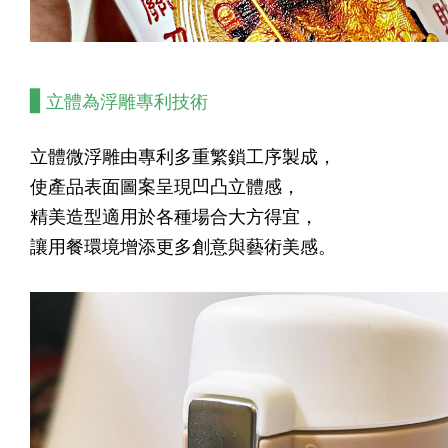
▋
立體為浮雕專利技術
立體微浮雕由專利多重繁鎖工序製成，
使產品表面圖案呈現凹凸立體感，
精美造型適用於各種場合大方得宜，
讓用餐環境增添更多創意與藝術美感。