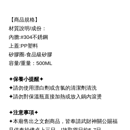
【商品規格】
材質說明/成份：
內膽:#304不銹鋼
上蓋:PP塑料
矽膠圈-食品級矽膠
容量/重量：500ML
✦
保養小提醒✦
✦
請勿使用漂白劑或含氯的清潔劑清洗
✦
請勿對保溫瓶直接加熱或放入鍋內滾燙
✦
注意事項✦
✦本廟售出之文創商品，皆奉請武財神關公賜福
且供奉於佛桌上三日，|故取貨日約5-7日