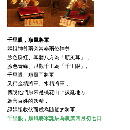
千里眼，順風將軍
媽祖神尊兩旁常奉兩位神尊
臉色硃紅、
耳聽八方為「順風耳」，
臉色青綠、眼觀千里為「千里眼」。
千里眼、順風耳將軍
又稱金精將軍、水精將軍，
傳說他們原來是桃花山上擾亂地方、
為害百姓的妖精，
經媽祖收伏而成為隨駕的將軍。
千里眼，順風將軍
誕辰為
農曆
四月初七日