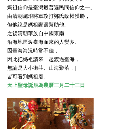
媽祖信仰是臺灣最普遍民間信仰之一。
由清朝施琅將軍攻打鄭氏政權獲勝，
但他說是媽祖顯靈幫助他。
之後清朝華族自中國東南
沿海地區渡臺海而來的人變多。
因臺海海況時常不佳，
因此把媽祖請來一起渡過臺海，
無論是大小街莊、山海聚落，|
皆可看到媽祖廟。
天上聖母誕辰為
農曆三月二十三日