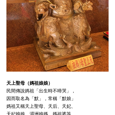
天上聖母（媽祖娘娘）
民間傳說媽祖「出生時不啼哭」，
因而取名為「默」
，
常稱「默娘」
媽祖又稱天上聖母、天后、天妃、
天妃娘娘、
湄洲娘媽、媽祖婆等
。