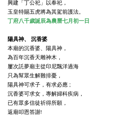
興建「丁公祀」以奉祀，
玉皇特賜五虎將為其駕前護法。
丁府八千歲
誕辰為
農曆
七月初一日
陽具神
、
沉香婆
本廟的沉香婆、陽具神，
為百年沉香天雕神木，
屢次託夢廟主從印尼飄洋過海
只為幫眾生解難排憂，
陽具神可求子，有求必應 ;
沉香婆可求女，專解婦科疾病，
已有眾多信徒祈得所願，
返廟叩恩答謝!