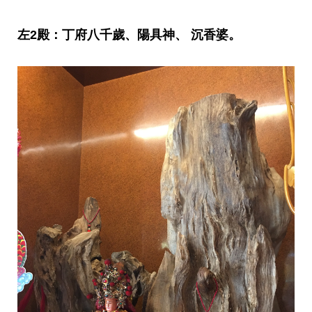
左2殿：
丁府八千歲、陽具神
、
沉香婆。