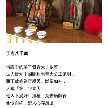
丁府八千歲
傳說中的第二包青天丁啟睿，
世人皆知中國開封包青天公正廉明，
而丁啟睿為官親民、斷案如神，
人稱『第二包青天』。
他因不滿奸臣握權，竟告病辭官，
含恨而終，
鄉人心存感激 ，