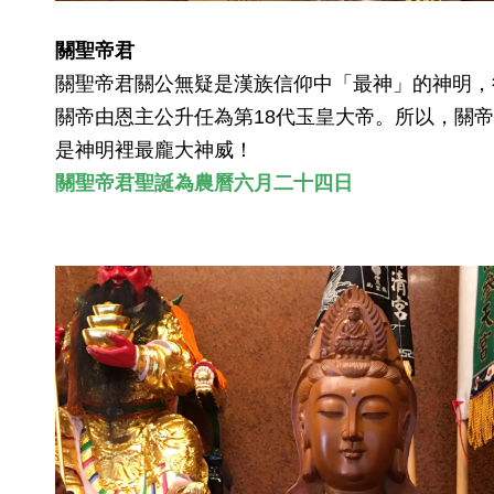
關聖帝君
關聖帝君關公無疑是漢族信仰中「最神」的神明，
關帝由恩主公升任為第18代玉皇大帝。所以，關
是神明裡最龐大神威！ 
關聖帝君聖誕為
農曆六月二十四日