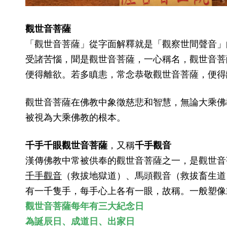
觀世音菩薩
「觀世音菩薩」從字面解釋就是「觀察世間聲音」
受諸苦惱，聞是觀世音菩薩，一心稱名，觀世音菩
便得離欲。若多瞋恚，常念恭敬觀世音菩薩，便得
觀世音菩薩在佛教中象徵慈悲和智慧，無論大乘佛
被視為大乘佛教的根本。
千手千眼觀世音菩薩
，又稱
千手觀音
漢傳佛教中常被供奉的觀世音菩薩之一，是觀世音
千手觀音
（救拔地獄道）、馬頭觀音（救拔畜生道
有一千隻手，每手心上各有一眼，故稱。一般塑像
觀世音菩薩每年有三大紀念日
為誕辰日、成道日、出家日