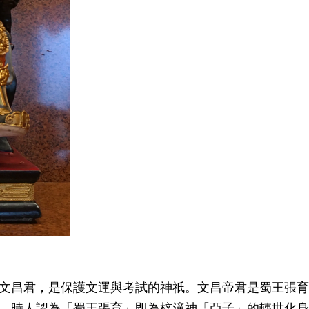
文昌君，是保護文運與考試的神祇。文昌帝君是蜀王張育
。時人認為「蜀王張育」即為梓潼神「亞子」的轉世化身