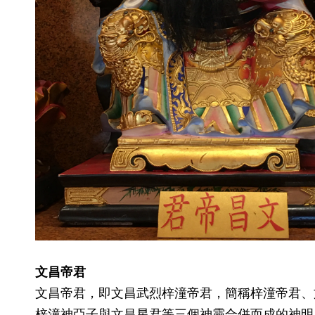
文昌帝君
文昌帝君，即文昌武烈梓潼帝君，簡稱梓潼帝君、
梓潼神亞子與文昌星君等三個神靈合併而成的神明