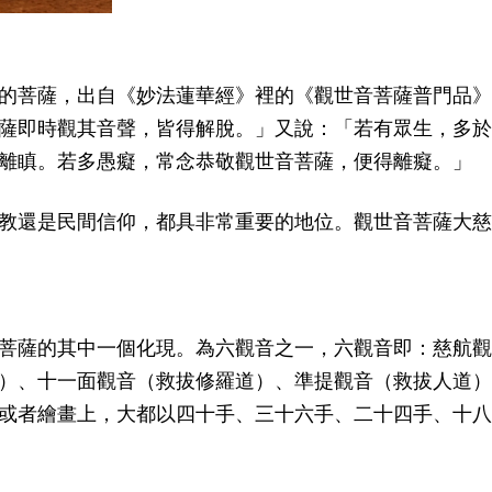
的菩薩，出自《妙法蓮華經》裡的《觀世音菩薩普門品》
薩即時觀其音聲，皆得解脫。」又說：「若有眾生，多於
離瞋。若多愚癡，常念恭敬觀世音菩薩，便得離癡。」
教還是民間信仰，都具非常重要的地位。觀世音菩薩大慈
菩薩的其中一個化現。為六觀音之一，六觀音即：慈航觀
）、十一面觀音（救拔修羅道）、準提觀音（救拔人道）
或者繪畫上，大都以四十手、三十六手、二十四手、十八