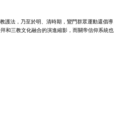
教護法，乃至於明、清時期，鸞門群眾運動還倡導
崇拜和三教文化融合的演進縮影，而關帝信仰系統也