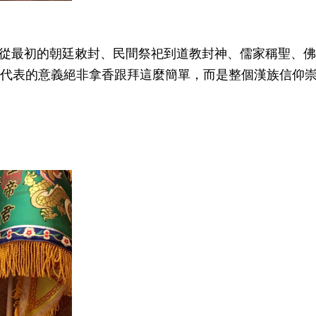
從最初的朝廷敕封、民間祭祀到道教封神、儒家稱聖、佛
帝代表的意義絕非拿香跟拜這麼簡單，而是整個漢族信仰