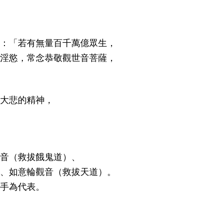
：「若有無量百千萬億眾生，
淫慾，常念恭敬觀世音菩薩，
大悲的精神，
音（救拔餓鬼道）、
、如意輪觀音（救拔天道）。
手為代表。