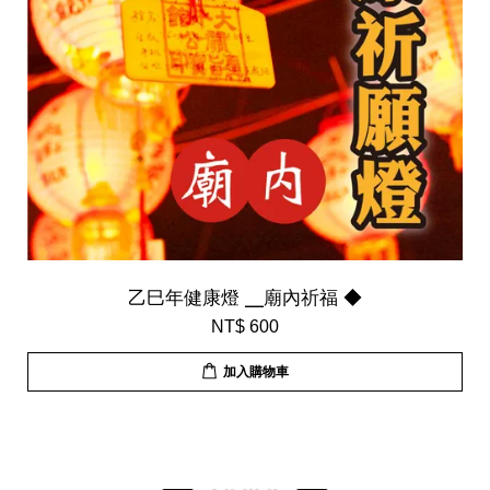
乙巳年健康燈 ╴廟內祈福 ◆
NT$ 600
加入購物車