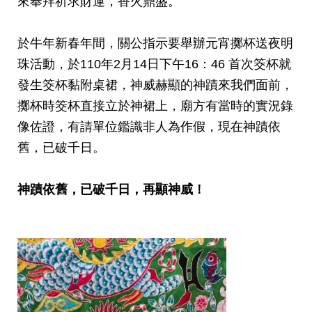
來奉拜祈求財運，香火鼎盛
。
於牛年新春年間，關公指示要舉辦元宵擲杯送夜明
珠活動，於110年2月14日下午16：46 首次筊杯就
發生筊杯黏附桌裙
，
神威赫顯的神蹟來我們面前，
擲杯時筊杯直接立於神裙上，廟方有當時的實況錄
像佐證，有請單位鑑識非人為作假，現在神蹟依
舊
，
已破千日。
神蹟依舊，已破千日，再顯神威！