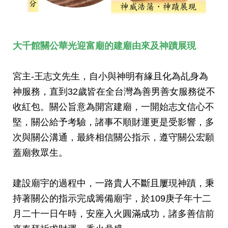
大千館關公華光迎富廟的建廟由來及神蹟展現
宮主-王志文先生，自小與神明有緣且化為乩身為
神服務，直到32歲皆在全台灣為善男善女服務從不
收紅包。關公旨意為開宮建廟，一開始志文信心不
堅，關公給予考驗，諸事不順財運更是受影響，多
次與關公溝通，最終相信關公指示
，
遵守關公宏願
蓋廟救眾生。
建設廟宇的過程中，一路貴人不斷且屢現神蹟，秉
持著關公的指示完成籌備廟宇
，
於109庚子年十二
月二十一日午時，安座入火圓滿成功，諸多善信前