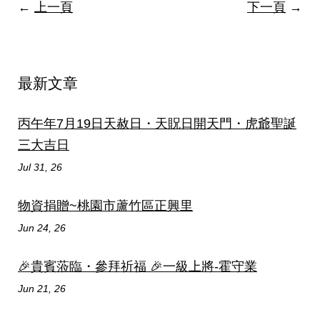
←
上一頁
下一頁
→
最新文章
丙午年7月19日天赦日・天貺日開天門・虎爺聖誕
三大吉日
Jul 31, 26
物資捐贈~桃園市蘆竹區正興里
Jun 24, 26
🎉貴賓蒞臨・參拜祈福 🎉一級上將-霍守業
Jun 21, 26