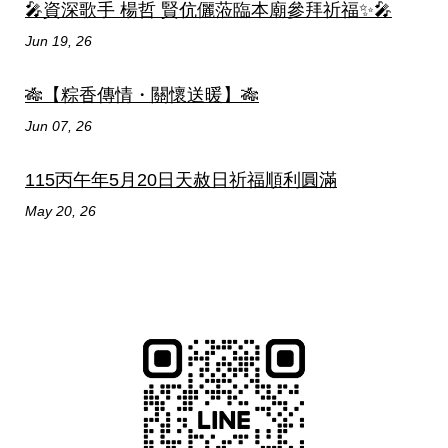
🎤資深歌手 楊哲 賢伉儷蒞臨本廟參拜祈福✨🎤
Jun 19, 26
🎋【粽香傳情・關懷送暖】🎋
Jun 07, 26
115丙午年5月20日天赦日祈福順利圓滿
May 20, 26