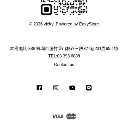
© 2026 vicky. Powered by
EasyStore
本廟地址 338 桃園市蘆竹區山林路三段377巷231弄69-1號
TEL:03 393 6889
Contact us
Facebook
Instagram
YouTube
Line
Visa
Master