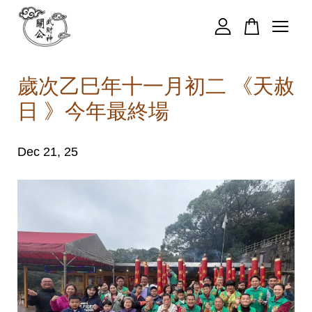
您的購物車目前還是空的。
歲次乙巳年十一月初二 《天赦
日 》今年最終場
繼續購物
Dec 21, 25