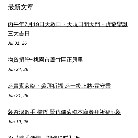
最新文章
丙午年7月19日天赦日・天貺日開天門・虎爺聖誕
三大吉日
Jul 31, 26
物資捐贈~桃園市蘆竹區正興里
Jun 24, 26
🎉貴賓蒞臨・參拜祈福 🎉一級上將-霍守業
Jun 21, 26
🎤資深歌手 楊哲 賢伉儷蒞臨本廟參拜祈福✨🎤
Jun 19, 26