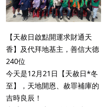
【天赦日啟點開運求財通天
香】及代拜地基主，善信大德
240位
今天是12月21日【天赦日*冬
至】，天地開恩、赦罪補庫的
吉時良辰！