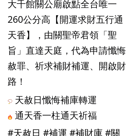
大千館關公廟啟點全台唯一
260公分高【開運求財五行通
天香】，由關聖帝君領「聖
旨」直達天庭，代為申請懺悔
赦罪、祈求補財補運、開啟財
路！
 天赦日懺悔補庫轉運
 通天香一柱通天祈福
#天赦日
#補運
#補財庫
#關