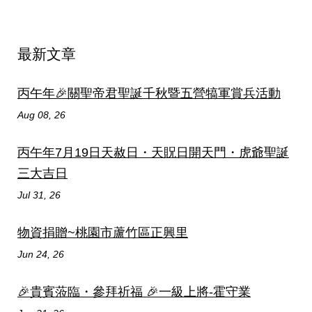
最新文章
丙午年🎉關聖帝君聖誕千秋暨五營犒軍賞兵活動
Aug 08, 26
丙午年7月19日天赦日・天貺日開天門・虎爺聖誕
三大吉日
Jul 31, 26
物資捐贈~桃園市蘆竹區正興里
Jun 24, 26
🎉貴賓蒞臨・參拜祈福 🎉一級上將-霍守業