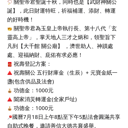
 關聖帝君聖誕千秋，同時也是【武財神關公
誕】，此日財運特旺，祈福補運、添財、轉運
的好時機！
 關聖帝君為玉皇上帝執行長、第十八代「玄
靈高上帝」，掌天地人三才之炳和，領聖旨下
凡到【大千館 關公廟】 ，濟世助人、神蹟處
處、迎福納財、庇佑有求必應！
 祝壽登記方案：
 祝壽關公 五
行財庫金（生辰）+ 元寶金紙一
盞(包含供品及法會)
 功德金：1000元
 闔家消災轉運金(全家戶址)
 功德金：1000元
國曆7月18日上午8點至下午5點法會圓滿共享
自助式晚餐，邀請善信大德共襄盛舉。