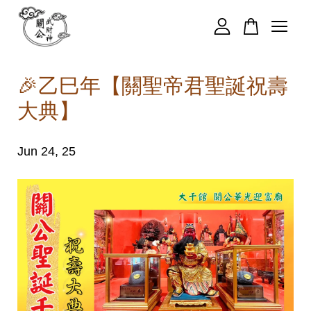
您的購物車目前還是空的。
🎉乙巳年【關聖帝君聖誕祝壽
大典】
繼續購物
Jun 24, 25