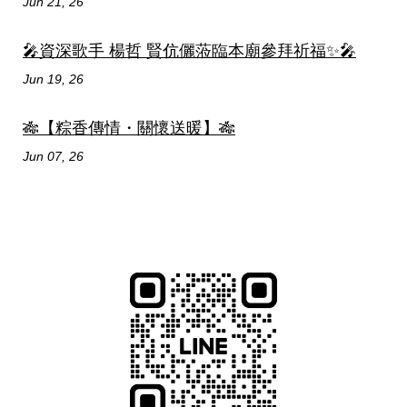
Jun 21, 26
🎤資深歌手 楊哲 賢伉儷蒞臨本廟參拜祈福✨🎤
Jun 19, 26
🎋【粽香傳情・關懷送暖】🎋
Jun 07, 26