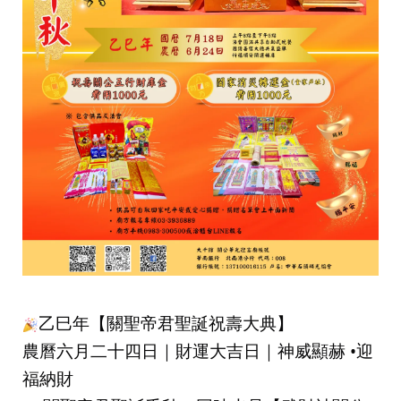
乙巳年【關聖帝君聖誕祝壽大典】
農曆六月二十四日｜財運大吉日｜神威顯赫 •迎
福納財