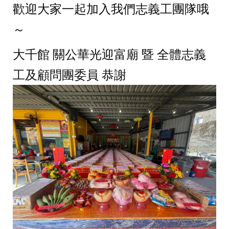
歡迎大家一起加入我們志義工團隊哦
～
大千館 關公華光迎富廟 暨 全體志義
工及顧問團委員 恭謝