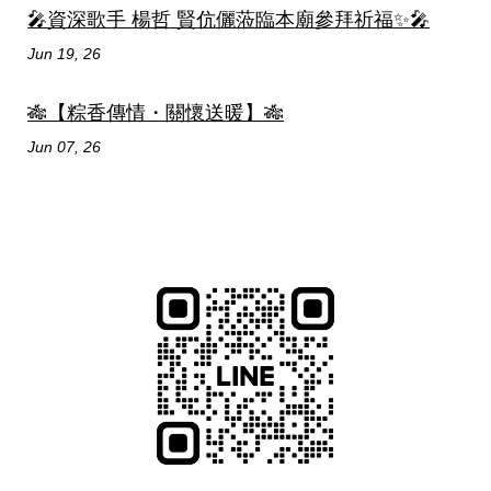
🎤資深歌手 楊哲 賢伉儷蒞臨本廟參拜祈福✨🎤
Jun 19, 26
🎋【粽香傳情・關懷送暖】🎋
Jun 07, 26