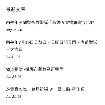
最新文章
丙午年🎉關聖帝君聖誕千秋暨五營犒軍賞兵活動
Aug 08, 26
丙午年7月19日天赦日・天貺日開天門・虎爺聖誕
三大吉日
Jul 31, 26
物資捐贈~桃園市蘆竹區正興里
Jun 24, 26
🎉貴賓蒞臨・參拜祈福 🎉一級上將-霍守業
Jun 21, 26