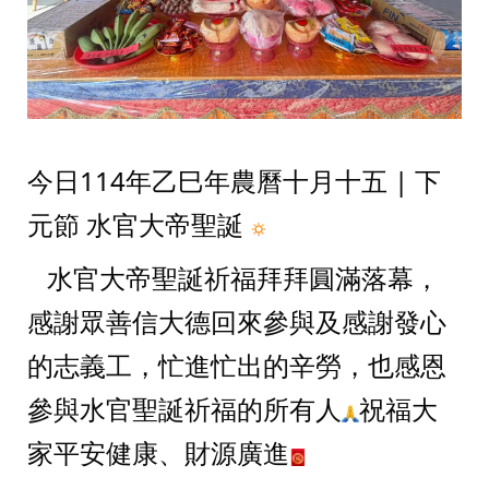
今日114年乙巳年農曆十月十五 | 下
元節 水官大帝聖誕 
   水官大帝聖誕祈福拜拜圓滿落幕，
感謝眾善信大德回來參與及感謝發心
的志義工，忙進忙出的辛勞，也感恩
參與水官聖誕祈福的所有人
祝福大
家平安健康、財源廣進