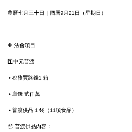
農曆七月三十日｜國曆9月21日（星期日）
🔶 法會項目：
1️⃣中元普渡
• 稅務買路錢1 箱
• 庫錢 貳仟萬
• 普渡供品 1 袋（11項食品）
📦 普渡供品內容：