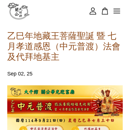
您的購物車目前還是空的。
乙巳年地藏王菩薩聖誕 暨 七
月孝道感恩（中元普渡）法會
繼續購物
及代拜地基主
Sep 02, 25