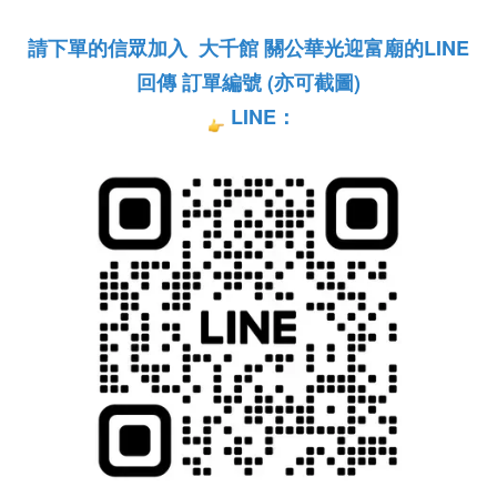
請下單的信眾加入  大千館 關公華光迎富廟的LINE
回傳 訂單編號 (亦可截圖)
LINE：