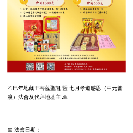
乙巳年地藏王菩薩聖誕 暨 七月孝道感恩（中元普
渡）法會及代拜地基主 🙏
📅 法會日期：