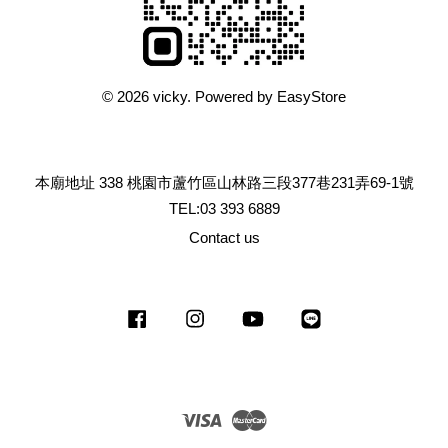
© 2026 vicky. Powered by
EasyStore
本廟地址 338 桃園市蘆竹區山林路三段377巷231弄69-1號
TEL:03 393 6889
Contact us
Facebook
Instagram
YouTube
Line
Visa
Master