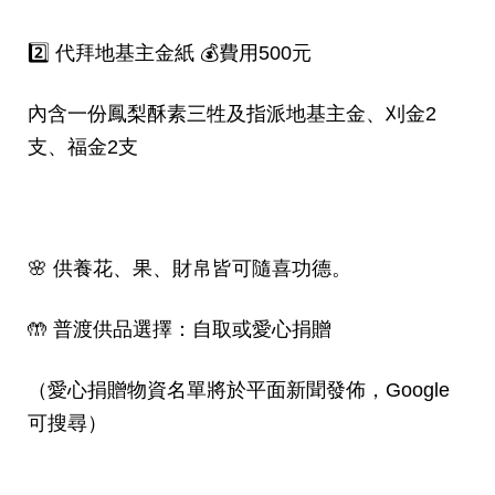
2️⃣ 代拜地基主金紙 💰費用500元
內含一份鳳梨酥素三牲及指派地基主金、刈金2
支、福金2支
🌸 供養花、果、財帛皆可隨喜功德。
🤲 普渡供品選擇：自取或愛心捐贈
（愛心捐贈物資名單將於平面新聞發佈，Google
可搜尋）