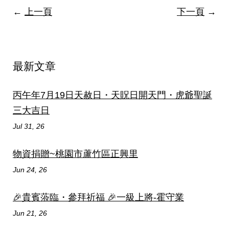
←
上一頁
下一頁
→
最新文章
丙午年7月19日天赦日・天貺日開天門・虎爺聖誕
三大吉日
Jul 31, 26
物資捐贈~桃園市蘆竹區正興里
Jun 24, 26
🎉貴賓蒞臨・參拜祈福 🎉一級上將-霍守業
Jun 21, 26