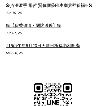
🎤資深歌手 楊哲 賢伉儷蒞臨本廟參拜祈福✨🎤
Jun 19, 26
🎋【粽香傳情・關懷送暖】🎋
Jun 07, 26
115丙午年5月20日天赦日祈福順利圓滿
May 20, 26